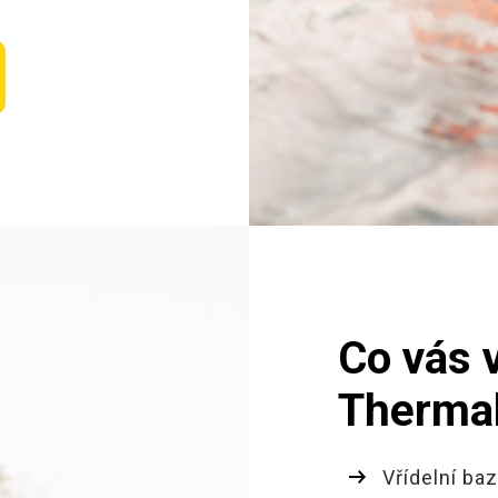
Co vás 
Thermal
Vřídelní ba