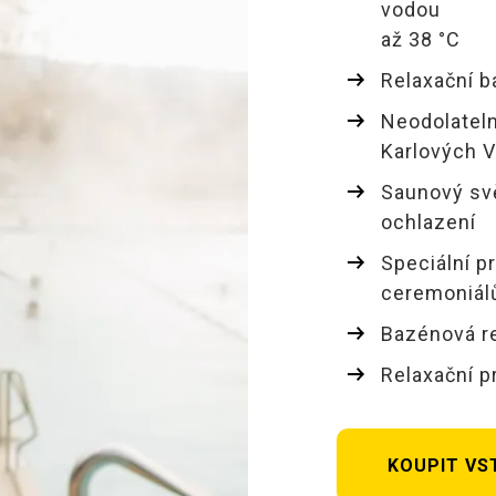
vodou
až 38 °C
Relaxační b
Neodolateln
Karlových V
Saunový svě
ochlazení
Speciální 
ceremoniál
Bazénová re
Relaxační p
KOUPIT VS