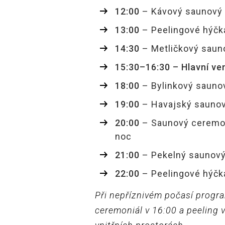
12:00
– Kávový saunový 
13:00
– Peelingové hýčk
14:30
– Metličkový saun
15:30–16:30 – Hlavní v
18:00
– Bylinkový sauno
19:00
– Havajský sauno
20:00
– Saunový ceremon
noc
21:00
– Pekelný saunový
22:00
– Peelingové hýčk
Při nepříznivém počasí progr
ceremoniál v 16:00 a peeling 