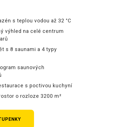
azén s teplou vodou až 32 °C
ý výhled na celé centrum
arů
t s 8 saunami a 4 typy
program saunových
ů
staurace s poctivou kuchyní
rostor o rozloze 3200 m²
TUPENKY