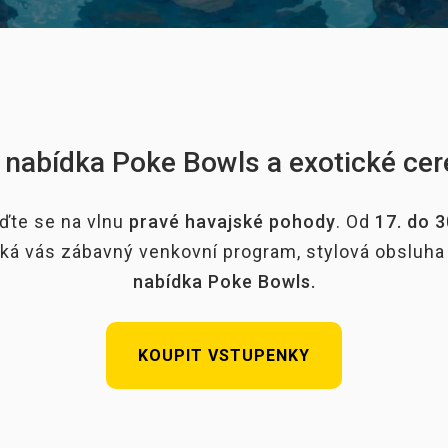
í nabídka Poke Bowls a exotické cer
aďte se na vlnu
pravé havajské pohody
. Od
17. do 3
ká vás zábavný venkovní program, stylová obsluha
nabídka Poke Bowls.
KOUPIT VSTUPENKY