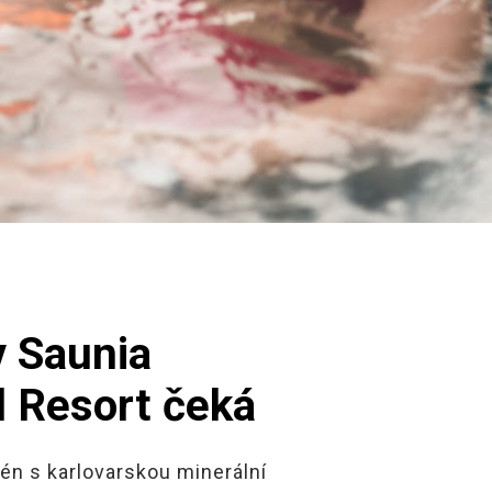
v Saunia
 Resort čeká
zén s karlovarskou minerální