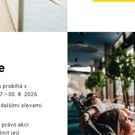
e
 probíhá v
7.–30. 8. 2026.
 dalšími slevami
e právo akci
nit její