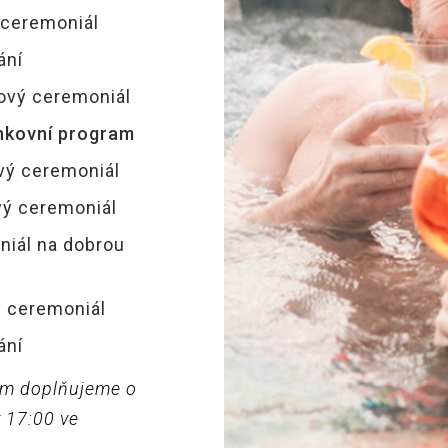
ceremoniál
ání
ový ceremoniál
enkovní program
vý ceremoniál
vý ceremoniál
iál na dobrou
 ceremoniál
ání
am doplňujeme o
v 17:00 ve