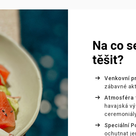
Na co s
těšit?
Venkovní p
zábavné akt
Atmosféra 
havajská v
ceremoniály
Speciální 
ochutnat jen