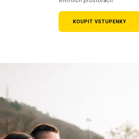
vnitřních prostorách.
KOUPIT VSTUPENKY