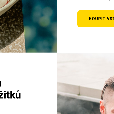
KOUPIT VS
m
žitků