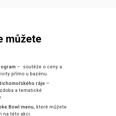
e můžete
rogram
– soutěže o ceny a
ivity přímo u bazénu.
tichomořského ráje –
ýzdoba a tematické
.
Poke Bowl menu,
které můžete
 na této akci.